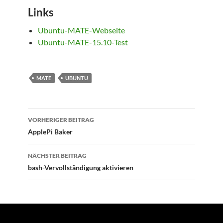
Links
Ubuntu-MATE-Webseite
Ubuntu-MATE-15.10-Test
MATE
UBUNTU
VORHERIGER BEITRAG
Beitragsnavigation
ApplePi Baker
NÄCHSTER BEITRAG
bash-Vervollständigung aktivieren