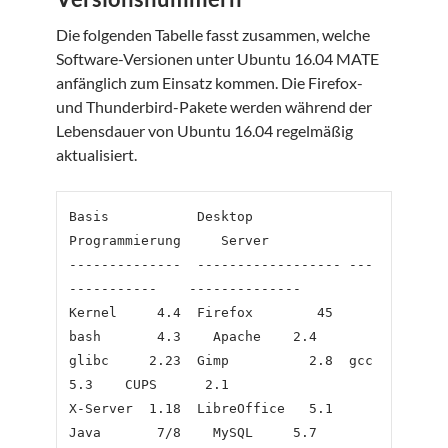
Die folgenden Tabelle fasst zusammen, welche
Software-Versionen unter Ubuntu 16.04 MATE
anfänglich zum Einsatz kommen. Die Firefox-
und Thunderbird-Pakete werden während der
Lebensdauer von Ubuntu 16.04 regelmäßig
aktualisiert.
Basis           Desktop            
Programmierung     Server

--------------  ------------------ ---
-----------    --------------

Kernel     4.4  Firefox        45  
bash       4.3    Apache    2.4

glibc     2.23  Gimp          2.8  gcc        
5.3    CUPS      2.1

X-Server  1.18  LibreOffice   5.1  
Java       7/8    MySQL     5.7
