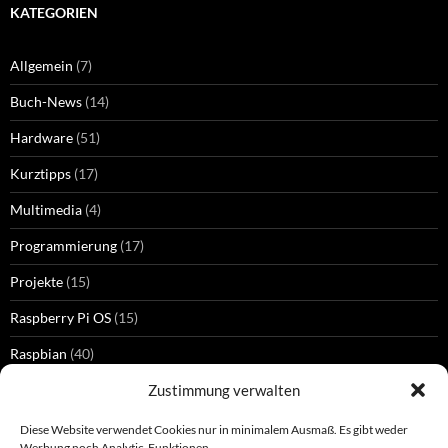
KATEGORIEN
Allgemein
(7)
Buch-News
(14)
Hardware
(51)
Kurztipps
(17)
Multimedia
(4)
Programmierung
(17)
Projekte
(15)
Raspberry Pi OS
(15)
Raspbian
(40)
Zustimmung verwalten
Diese Website verwendet Cookies nur in minimalem Ausmaß. Es gibt weder
SCHLAGWÖRTER
Werbung noch Analytic-Funktionen.