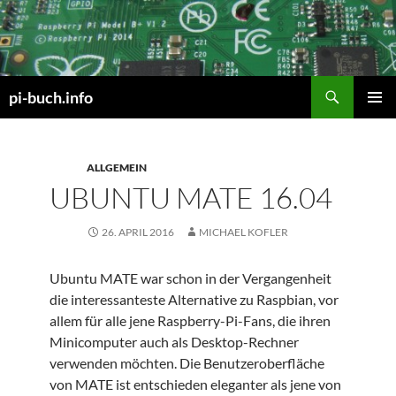
Zum
Inhalt
springen
Suchen
pi-buch.info
PRIMÄR
MENÜ
ALLGEMEIN
UBUNTU MATE 16.04
26. APRIL 2016
MICHAEL KOFLER
Ubuntu MATE war schon in der Vergangenheit
die interessanteste Alternative zu Raspbian, vor
allem für alle jene Raspberry-Pi-Fans, die ihren
Minicomputer auch als Desktop-Rechner
verwenden möchten. Die Benutzeroberfläche
von MATE ist entschieden eleganter als jene von