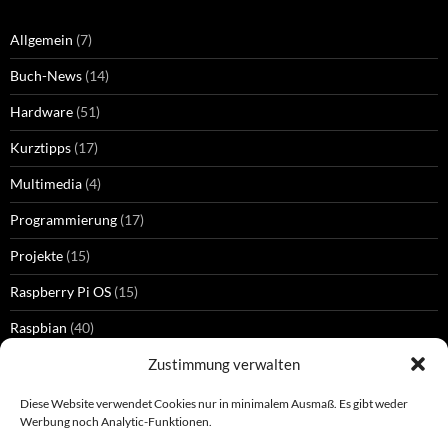
Allgemein
(7)
Buch-News
(14)
Hardware
(51)
Kurztipps
(17)
Multimedia
(4)
Programmierung
(17)
Projekte
(15)
Raspberry Pi OS
(15)
Raspbian
(40)
Zustimmung verwalten
Diese Website verwendet Cookies nur in minimalem Ausmaß. Es gibt weder
SCHLAGWÖRTER
Werbung noch Analytic-Funktionen.