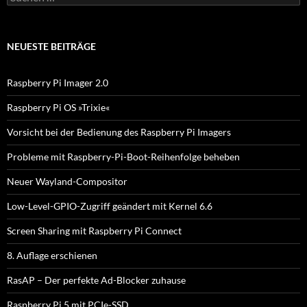
u
c
h
e
NEUESTE BEITRÄGE
n
n
a
Raspberry Pi Imager 2.0
c
h
Raspberry Pi OS »Trixie«
:
Vorsicht bei der Bedienung des Raspberry Pi Imagers
Probleme mit Raspberry-Pi-Boot-Reihenfolge beheben
Neuer Wayland-Compositor
Low-Level-GPIO-Zugriff geändert mit Kernel 6.6
Screen Sharing mit Raspberry Pi Connect
8. Auflage erschienen
RasAP – Der perfekte Ad-Blocker zuhause
Raspberry Pi 5 mit PCIe-SSD