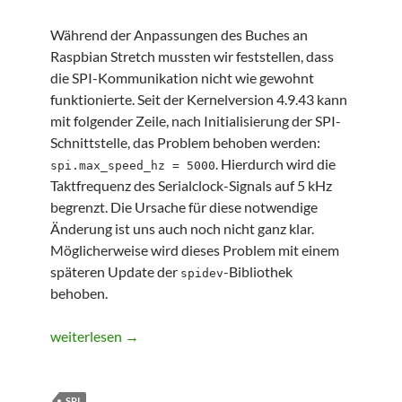
Während der Anpassungen des Buches an
Raspbian Stretch mussten wir feststellen, dass
die SPI-Kommunikation nicht wie gewohnt
funktionierte. Seit der Kernelversion 4.9.43 kann
mit folgender Zeile, nach Initialisierung der SPI-
Schnittstelle, das Problem behoben werden:
. Hierdurch wird die
spi.max_speed_hz = 5000
Taktfrequenz des Serialclock-Signals auf 5 kHz
begrenzt. Die Ursache für diese notwendige
Änderung ist uns auch noch nicht ganz klar.
Möglicherweise wird dieses Problem mit einem
späteren Update der
-Bibliothek
spidev
behoben.
Probleme mit spidev und Kernel 4.9.43
weiterlesen
→
SPI