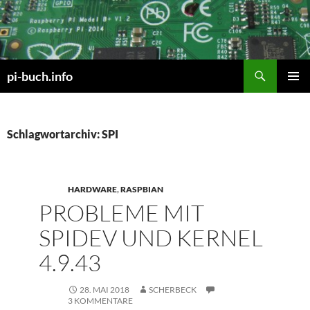
Zum
Inhalt
springen
Suchen
pi-buch.info
PRIMÄR
MENÜ
Schlagwortarchiv: SPI
HARDWARE
,
RASPBIAN
PROBLEME MIT
SPIDEV UND KERNEL
4.9.43
28. MAI 2018
SCHERBECK
3 KOMMENTARE