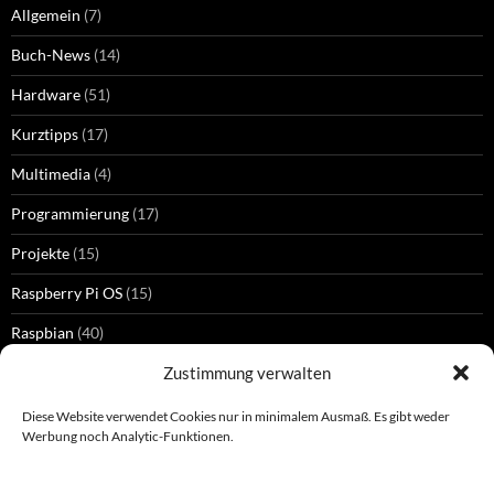
Allgemein
(7)
Buch-News
(14)
Hardware
(51)
Kurztipps
(17)
Multimedia
(4)
Programmierung
(17)
Projekte
(15)
Raspberry Pi OS
(15)
Raspbian
(40)
Zustimmung verwalten
Diese Website verwendet Cookies nur in minimalem Ausmaß. Es gibt weder
SCHLAGWÖRTER
Werbung noch Analytic-Funktionen.
GPIO
HDMI
Kamera
Bluetooth
gpiozero
Dropbox
Epiphany
Jessie