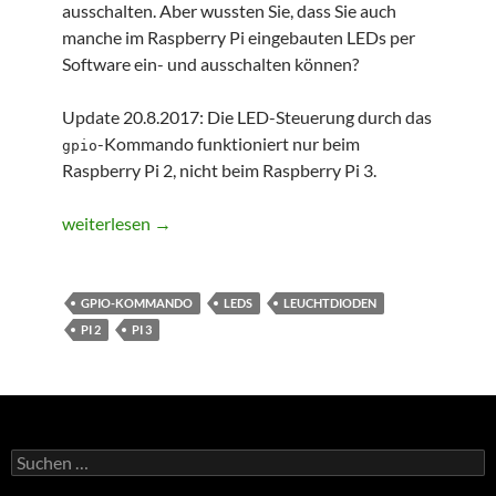
ausschalten. Aber wussten Sie, dass Sie auch
manche im Raspberry Pi eingebauten LEDs per
Software ein- und ausschalten können?
Update 20.8.2017: Die LED-Steuerung durch das
-Kommando funktioniert nur beim
gpio
Raspberry Pi 2, nicht beim Raspberry Pi 3.
On-Board-LEDs des Raspberry Pi steuern
weiterlesen
→
GPIO-KOMMANDO
LEDS
LEUCHTDIODEN
PI 2
PI 3
S
u