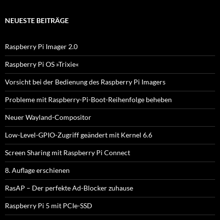
c
h
e
NEUESTE BEITRÄGE
n
n
a
Raspberry Pi Imager 2.0
c
h
Raspberry Pi OS »Trixie«
:
Vorsicht bei der Bedienung des Raspberry Pi Imagers
Probleme mit Raspberry-Pi-Boot-Reihenfolge beheben
Neuer Wayland-Compositor
Low-Level-GPIO-Zugriff geändert mit Kernel 6.6
Screen Sharing mit Raspberry Pi Connect
8. Auflage erschienen
RasAP – Der perfekte Ad-Blocker zuhause
Raspberry Pi 5 mit PCIe-SSD