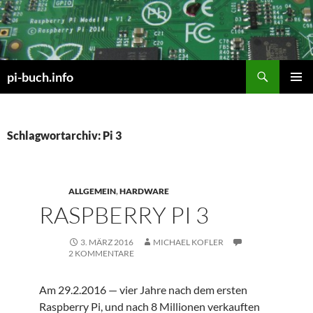
Zum
Inhalt
springen
Suchen
pi-buch.info
PRIMÄR
MENÜ
Schlagwortarchiv: Pi 3
ALLGEMEIN
,
HARDWARE
RASPBERRY PI 3
3. MÄRZ 2016
MICHAEL KOFLER
2 KOMMENTARE
Am 29.2.2016 — vier Jahre nach dem ersten
Raspberry Pi, und nach 8 Millionen verkauften