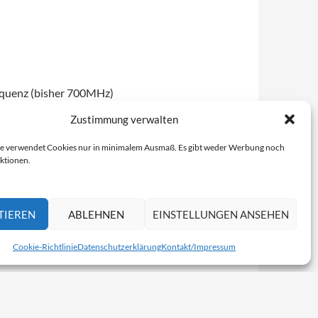
equenz (bisher 700MHz)
Zustimmung verwalten
absurderweise auch eine ARM-
e verwendet Cookies nur in minimalem Ausmaß. Es gibt weder Werbung noch
ktionen.
TIEREN
ABLEHNEN
EINSTELLUNGEN ANSEHEN
Cookie-Richtlinie
Datenschutzerklärung
Kontakt/Impressum