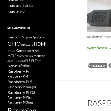
Raspberry Pi OS
(15)
Raspbian
(40)
SCHLAGWÖRTER
Raspberry Pi, Model
Bluetooth
Dropbox
Epiphany
GPIO
HDMI
gpiozero
Die Raspberry
weiterlesen
Kamera
Kernel
Jessie
MATE
Monitor
Mathematica
Pi 5
Pi Zero
openELEC
Pi 3
Python
MODELL A
PomodoPi
Raspberry Pi
Raspberry Pi 4
Raspberry Pi 5
Raspberry Pi Imager
Raspberry Pi OS
Raspberry Pi Pico
RASPB
Raspberry Pi Zero
Raspbian