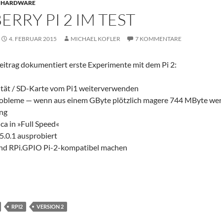
HARDWARE
ERRY PI 2 IM TEST
4. FEBRUAR 2015
MICHAEL KOFLER
7 KOMMENTARE
eitrag dokumentiert erste Experimente mit dem Pi 2:
tät / SD-Karte vom Pi1 weiterverwenden
obleme — wenn aus einem GByte plötzlich magere 744 MByte we
ng
a in »Full Speed«
.0.1 ausprobiert
nd RPi.GPIO Pi-2-kompatibel machen
 im Test
→
RPI2
VERSION 2