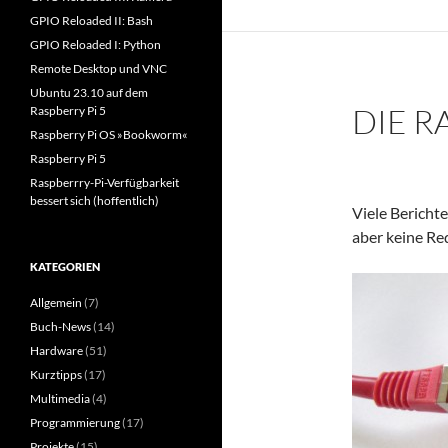
GPIO Reloaded II: Bash
GPIO Reloaded I: Python
Remote Desktop und VNC
Ubuntu 23.10 auf dem
DIE R
Raspberry Pi 5
Raspberry Pi OS »Bookworm«
Raspberry Pi 5
Raspberrry-Pi-Verfügbarkeit
bessert sich (hoffentlich)
Viele Bericht
aber keine Red
KATEGORIEN
Allgemein
(7)
Buch-News
(14)
Hardware
(51)
Kurztipps
(17)
Multimedia
(4)
Programmierung
(17)
Projekte
(15)