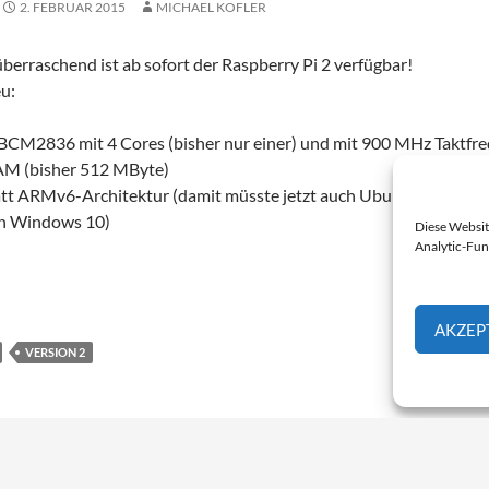
2. FEBRUAR 2015
MICHAEL KOFLER
erraschend ist ab sofort der Raspberry Pi 2 verfügbar!
u:
CM2836 mit 4 Cores (bisher nur einer) und mit 900 MHz Taktfr
AM (bisher 512 MByte)
t ARMv6-Architektur (damit müsste jetzt auch Ubuntu laufen, 
on Windows 10)
Diese Websit
Analytic-Fun
2
→
AKZEP
VERSION 2