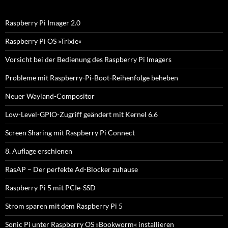
n
n
a
Raspberry Pi Imager 2.0
c
h
Raspberry Pi OS »Trixie«
:
Vorsicht bei der Bedienung des Raspberry Pi Imagers
Probleme mit Raspberry-Pi-Boot-Reihenfolge beheben
Neuer Wayland-Compositor
Low-Level-GPIO-Zugriff geändert mit Kernel 6.6
Screen Sharing mit Raspberry Pi Connect
8. Auflage erschienen
RasAP – Der perfekte Ad-Blocker zuhause
Raspberry Pi 5 mit PCIe-SSD
Strom sparen mit dem Raspberry Pi 5
Sonic Pi unter Raspberry OS »Bookworm« installieren