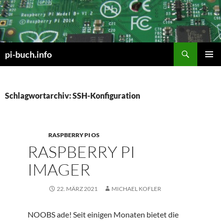
Zum
Inhalt
springen
Suchen
pi-buch.info
PRIMÄR
MENÜ
Schlagwortarchiv: SSH-Konfiguration
RASPBERRY PI OS
RASPBERRY PI
IMAGER
22. MÄRZ 2021
MICHAEL KOFLER
NOOBS ade! Seit einigen Monaten bietet die