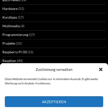
Hardware
(51)
Kurztipps
(17)
Multimedia
(4)
Programmierung
(17)
Projekte
(15)
Raspberry Pi OS
(15)
Raspbian
(40)
Zustimmung verwalten
Diese Website verwendet Cookies nur in minimalem Ausmaß. Es gibt weder
SCHLAGWÖRTER
Werbung noch Analytic-Funktionen.
GPIO
HDMI
Kamera
Bluetooth
gpiozero
Dropbox
Epiphany
Jessie
Kernel
MATE
Monitor
Pi 5
Pi Zero
Mathematica
openELEC
Pi 3
PomodoPi
Raspberry Pi
Raspberry Pi 5
AKZEPTIEREN
Python
Raspberry Pi 4
Raspberry Pi OS
Raspberry Pi Imager
Raspberry Pi Pico