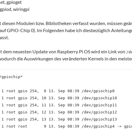
et, gpioget
bgpiod, wiringpi
mit diesen Modulen bzw. Bibliotheken verfasst wurden, müssen ge
uf GPIO-Chip 0). Im Folgenden habe ich diesbezüglich Anleitungen
sst.
t dem neuesten Update von Raspberry Pi OS wird ein Link von
/d
 wodurch die Auswirkungen des veränderten Kernels in den meisten
/gpiochip*

 1 root gpio 254,  0 13. Sep 08:39 /dev/gpiochip0

 1 root gpio 254, 10 13. Sep 08:39 /dev/gpiochip10

 1 root gpio 254, 11 13. Sep 08:39 /dev/gpiochip11

 1 root gpio 254, 12 13. Sep 08:39 /dev/gpiochip12

 1 root gpio 254, 13 13. Sep 08:39 /dev/gpiochip13
