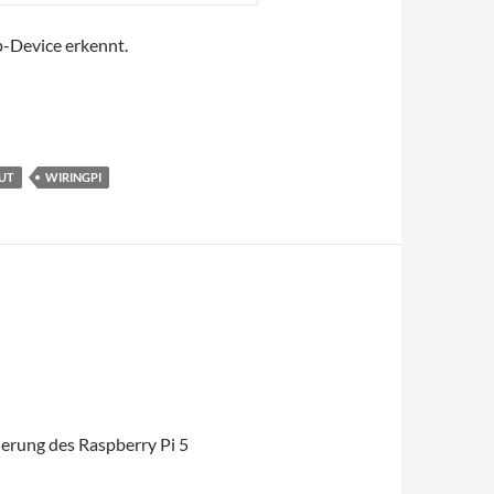
ip-Device erkennt.
UT
WIRINGPI
mierung des Raspberry Pi 5