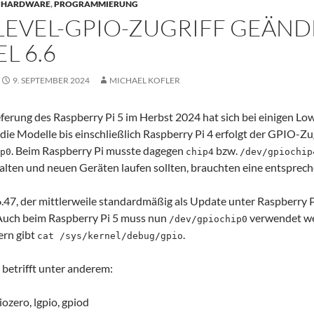
HARDWARE
,
PROGRAMMIERUNG
EVEL-GPIO-ZUGRIFF GEÄND
L 6.6
9. SEPTEMBER 2024
MICHAEL KOFLER
eferung des Raspberry Pi 5 im Herbst 2024 hat sich bei einigen Lo
die Modelle bis einschließlich Raspberry Pi 4 erfolgt der GPIO-Zu
. Beim Raspberry Pi musste dagegen
bzw.
p0
chip4
/dev/gpiochip
f alten und neuen Geräten laufen sollten, brauchten eine entsprec
.47, der mittlerweile standardmäßig als Update unter Raspberry Pi 
 Auch beim Raspberry Pi 5 muss nun
verwendet wer
/dev/gpiochip0
rn gibt
.
cat /sys/kernel/debug/gpio
betrifft unter anderem:
ozero, lgpio, gpiod