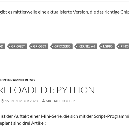
ibt es mittlerweile eine aktualisierte Version, die das richtige Ch
O-Zugriff geändert mit Kernel 6.6
→
OD
GPIOGET
GPIOSET
GPIOZERO
KERNEL 6.6
LGPIO
PINO
PROGRAMMIERUNG
RELOADED I: PYTHON
29. DEZEMBER 2023
MICHAEL KOFLER
 ist der Auftakt einer Mini-Serie, die sich mit der Script-Program
eplant sind drei Artikel: