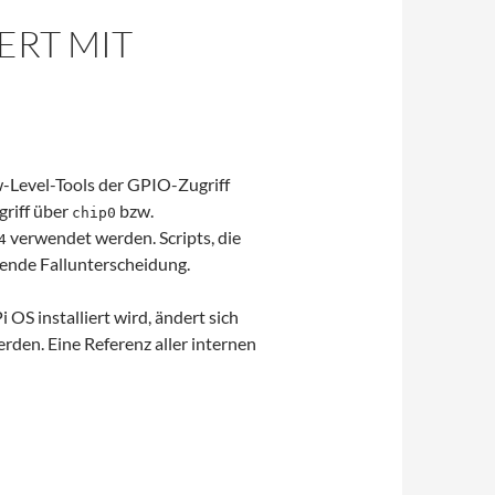
ERT MIT
w-Level-Tools der GPIO-Zugriff
griff über
bzw.
chip0
verwendet werden. Scripts, die
4
hende Fallunterscheidung.
OS installiert wird, ändert sich
den. Eine Referenz aller internen