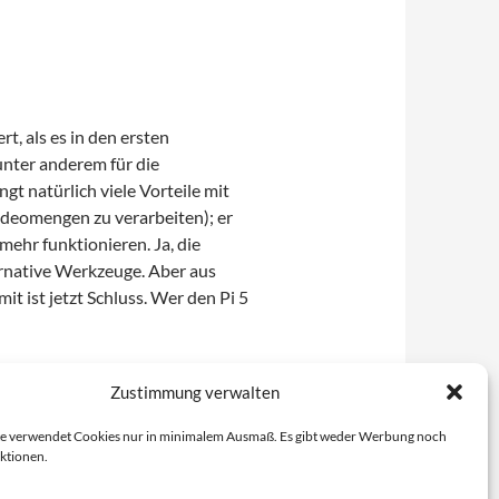
t, als es in den ersten
unter anderem für die
t natürlich viele Vorteile mit
deomengen zu verarbeiten); er
ehr funktionieren. Ja, die
ernative Werkzeuge. Aber aus
t ist jetzt Schluss. Wer den Pi 5
f beim Raspberry Pi 5 verändert
Zustimmung verwalten
tps://pi-buch.info/low-level-gpio-
e verwendet Cookies nur in minimalem Ausmaß. Es gibt weder Werbung noch
ktionen.