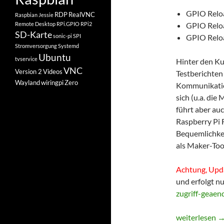
GPIO Reload
RDP
RealVNC
Raspbian Jessie
Remote Desktop
RPi.GPIO
RPi2
GPIO Reload
SD-Karte
sonic-pi
SPI
GPIO Reloa
Stromversorgung
Systemd
Ubuntu
tvservice
Hinter den Kul
VNC
Version 2
Videos
Testberichten
Wayland
wiringpi
Zero
Kommunikation
sich (u.a. die 
führt aber au
Raspberry Pi 
Bequemlichkeit
als Maker-Too
Achtung, Upd
und erfolgt n
zugriff-geaen
GPIO Reloade
weiterlesen