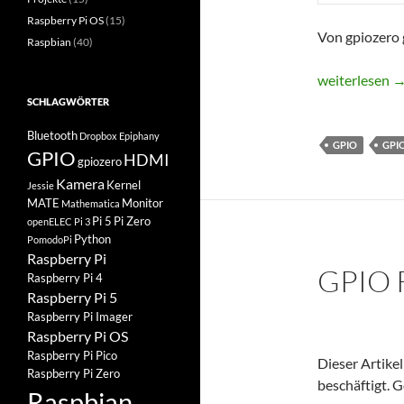
Raspberry Pi OS
(15)
Von gpiozero g
Raspbian
(40)
Low-Level-GPI
weiterlesen
SCHLAGWÖRTER
Bluetooth
Dropbox
Epiphany
GPIO
GPI
GPIO
HDMI
gpiozero
Kamera
Kernel
Jessie
MATE
Monitor
Mathematica
Pi 5
Pi Zero
openELEC
Pi 3
Python
PomodoPi
Raspberry Pi
GPIO 
Raspberry Pi 4
Raspberry Pi 5
Raspberry Pi Imager
Raspberry Pi OS
Raspberry Pi Pico
Dieser Artikel
Raspberry Pi Zero
beschäftigt. G
Raspbian