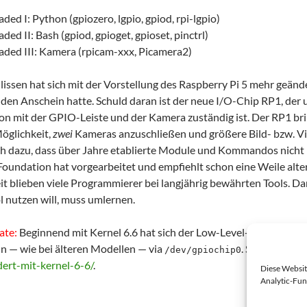
ed I: Python (gpiozero, lgpio, gpiod, rpi-lgpio)
ed II: Bash (gpiod, gpioget, gpioset, pinctrl)
ded III: Kamera (rpicam-xxx, Picamera2)
issen hat sich mit der Vorstellung des Raspberry Pi 5 mehr geänder
 den Anschein hatte. Schuld daran ist der neue I/O-Chip RP1, der 
 mit der GPIO-Leiste und der Kamera zuständig ist. Der RP1 bring
Möglichkeit,
zwei
Kameras anzuschließen und größere Bild- bzw. Vi
ch dazu, dass über Jahre etablierte Module und Kommandos nicht m
Foundation hat vorgearbeitet und empfiehlt schon eine Weile alt
 blieben viele Programmierer bei langjährig bewährten Tools. Dami
l nutzen will, muss umlernen.
ate:
Beginnend mit Kernel 6.6 hat sich der Low-Level-GPIO-Zugrif
un — wie bei älteren Modellen — via
. Siehe auch
ht
/dev/gpiochip0
dert-mit-kernel-6-6/
.
Diese Websit
Analytic-Fun
d I: Python
→