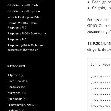
Bash: gpios
GPIO Reloaded II: Bash
C: lgpio, li
GPIO Reloaded I: Python
Remote Desktop und VNC
Scripts, die 
Ubuntu 23.10 auf dem
GPIO-Chip 4 a
Raspberry Pi 5
zusammengefa
Raspberry Pi OS »Bookworm«
Raspberry Pi 5
13.9.2024:
Mi
Raspberrry-Pi-Verfügbarkeit
eingerichtet,
bessert sich (hoffentlich)
ls -l /dev
KATEGORIEN
Allgemein
(7)
crw-rw----
Buch-News
(14)
crw-rw----
Hardware
(51)
crw-rw----
Kurztipps
(17)
crw-rw----
Multimedia
(4)
crw-rw----
Programmierung
(17)
Projekte
(15)