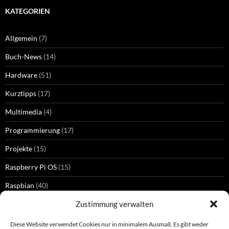
KATEGORIEN
Allgemein
(7)
Buch-News
(14)
Hardware
(51)
Kurztipps
(17)
Multimedia
(4)
Programmierung
(17)
Projekte
(15)
Raspberry Pi OS
(15)
Raspbian
(40)
Zustimmung verwalten
Diese Website verwendet Cookies nur in minimalem Ausmaß. Es gibt weder
SCHLAGWÖRTER