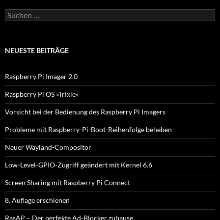
S
u
c
h
e
NEUESTE BEITRÄGE
n
n
a
Raspberry Pi Imager 2.0
c
h
Raspberry Pi OS »Trixie«
:
Vorsicht bei der Bedienung des Raspberry Pi Imagers
Probleme mit Raspberry-Pi-Boot-Reihenfolge beheben
Neuer Wayland-Compositor
Low-Level-GPIO-Zugriff geändert mit Kernel 6.6
Screen Sharing mit Raspberry Pi Connect
8. Auflage erschienen
RasAP – Der perfekte Ad-Blocker zuhause