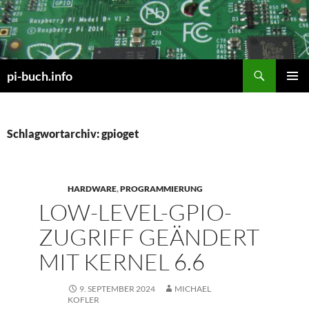
Zum
Inhalt
springen
Suchen
pi-buch.info
PRIMÄR
MENÜ
Schlagwortarchiv: gpioget
HARDWARE
,
PROGRAMMIERUNG
LOW-LEVEL-GPIO-
ZUGRIFF GEÄNDERT
MIT KERNEL 6.6
9. SEPTEMBER 2024
MICHAEL
KOFLER