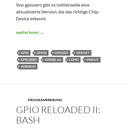
Von gpiozero gibt es mittlerweile eine
aktualisierte Version, die das richtige Chip-
Device erkennt.
Low-Level-GPIO-Zugriff geändert mit Kernel 6.6
weiterlesen
→
GPIO
GPIOD
GPIOGET
GPIOSET
GPIOZERO
KERNEL 6.6
LGPIO
PINOUT
WIRINGPI
PROGRAMMIERUNG
GPIO RELOADED II:
BASH