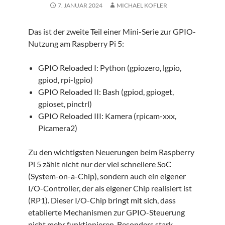
7. JANUAR 2024
MICHAEL KOFLER
Das ist der zweite Teil einer Mini-Serie zur GPIO-
Nutzung am Raspberry Pi 5:
GPIO Reloaded I: Python (gpiozero, lgpio,
gpiod, rpi-lgpio)
GPIO Reloaded II: Bash (gpiod, gpioget,
gpioset, pinctrl)
GPIO Reloaded III: Kamera (rpicam-xxx,
Picamera2)
Zu den wichtigsten Neuerungen beim Raspberry
Pi 5 zählt nicht nur der viel schnellere SoC
(System-on-a-Chip), sondern auch ein eigener
I/O-Controller, der als eigener Chip realisiert ist
(RP1). Dieser I/O-Chip bringt mit sich, dass
etablierte Mechanismen zur GPIO-Steuerung
nicht mehr funktionieren. Besonders stark