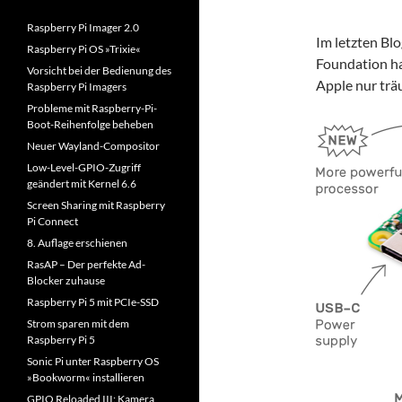
n
n
Raspberry Pi Imager 2.0
Im letzten Bl
a
Raspberry Pi OS »Trixie«
c
Foundation ha
Vorsicht bei der Bedienung des
h
Apple nur trä
Raspberry Pi Imagers
:
Probleme mit Raspberry-Pi-
Boot-Reihenfolge beheben
Neuer Wayland-Compositor
Low-Level-GPIO-Zugriff
geändert mit Kernel 6.6
Screen Sharing mit Raspberry
Pi Connect
8. Auflage erschienen
RasAP – Der perfekte Ad-
Blocker zuhause
Raspberry Pi 5 mit PCIe-SSD
Strom sparen mit dem
Raspberry Pi 5
Sonic Pi unter Raspberry OS
»Bookworm« installieren
GPIO Reloaded III: Kamera