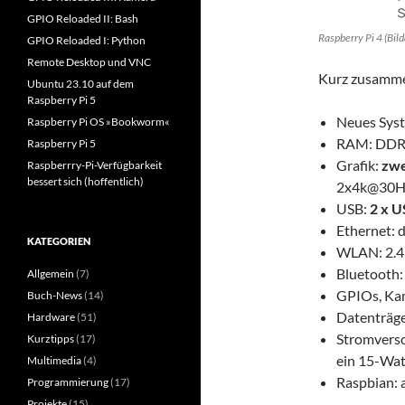
GPIO Reloaded II: Bash
Raspberry Pi 4 (Bil
GPIO Reloaded I: Python
Remote Desktop und VNC
Kurz zusamme
Ubuntu 23.10 auf dem
Raspberry Pi 5
Neues Sys
Raspberry Pi OS »Bookworm«
RAM: DDR4,
Raspberry Pi 5
Grafik:
zwe
Raspberrry-Pi-Verfügbarkeit
bessert sich (hoffentlich)
2x4k@30H
USB:
2 x U
Ethernet: d
KATEGORIEN
WLAN: 2.4 
Bluetooth:
Allgemein
(7)
GPIOs, Kam
Buch-News
(14)
Datenträge
Hardware
(51)
Stromverso
Kurztipps
(17)
ein 15-Wat
Multimedia
(4)
Raspbian: a
Programmierung
(17)
Projekte
(15)