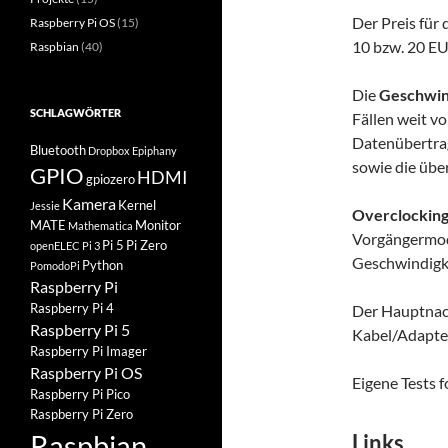
Der Preis für
Raspberry Pi OS
(15)
10 bzw. 20 EUR
Raspbian
(40)
Die
Geschwin
SCHLAGWÖRTER
Fällen weit v
Datenübertrag
Bluetooth
Dropbox
Epiphany
sowie die übe
GPIO
HDMI
gpiozero
Kamera
Kernel
Jessie
Overclockin
MATE
Monitor
Mathematica
Vorgängermod
Pi 5
Pi Zero
openELEC
Pi 3
Geschwindigke
Python
PomodoPi
Raspberry Pi
Raspberry Pi 4
Der Hauptnach
Raspberry Pi 5
Kabel/Adapter
Raspberry Pi Imager
Raspberry Pi OS
Eigene Tests f
Raspberry Pi Pico
Raspberry Pi Zero
Raspbian
Links