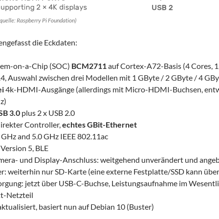
dquelle: Raspberry Pi Foundation)
ngefasst die Eckdaten:
tem-on-a-Chip (SOC)
BCM2711
auf Cortex-A72-Basis (4 Cores, 1
 Auswahl zwischen drei Modellen mit 1 GByte / 2 GByte / 4 GBy
i
4k-HDMI-Ausgänge (allerdings mit Micro-HDMI-Buchsen, en
z)
SB 3.0
plus 2 x USB 2.0
irekter Controller,
echtes GBit-Ethernet
GHz and 5.0 GHz IEEE 802.11ac
 Version 5, BLE
era- und Display-Anschluss: weitgehend unverändert und angeb
r: weiterhin nur SD-Karte (eine externe Festplatte/SSD kann üb
rgung: jetzt über USB-C-Buchse, Leistungsaufnahme im Wesentli
t-Netzteil
ktualisiert, basiert nun auf Debian 10 (Buster)