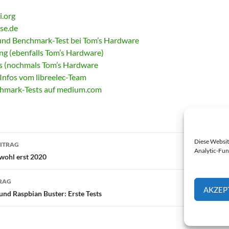
i.org
ise.de
und Benchmark-Test bei Tom’s Hardware
ng (ebenfalls Tom’s Hardware)
s (nochmals Tom’s Hardware
nfos vom libreelec-Team
hmark-Tests auf medium.com
Diese Websit
ITRAG
Analytic-Fun
snavigation
 wohl erst 2020
RAG
AKZEP
und Raspbian Buster: Erste Tests