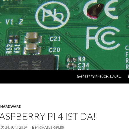
RASPBERRY-PI-BUCH, 8. AUFL.
HARDWARE
ASPBERRY PI 4 IST DA!
24. JUNI 2019
MICHAEL KOFLER