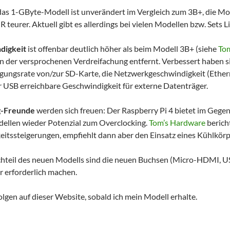
 das 1-GByte-Modell ist unverändert im Vergleich zum 3B+, die Mod
 teurer. Aktuell gibt es allerdings bei vielen Modellen bzw. Sets L
digkeit
ist offenbar deutlich höher als beim Modell 3B+ (siehe
To
on der versprochenen Verdreifachung entfernt. Verbessert haben s
ungsrate von/zur SD-Karte, die Netzwerkgeschwindigkeit (Ethern
r USB erreichbare Geschwindigkeit für externe Datenträger.
g-Freunde
werden sich freuen: Der Raspberry Pi 4 bietet im Gegen
ellen wieder Potenzial zum Overclocking.
Tom’s Hardware
berich
itssteigerungen, empfiehlt dann aber den Einsatz eines Kühlkörp
teil des neuen Modells sind die neuen Buchsen (Micro-HDMI, U
 erforderlich machen.
olgen auf dieser Website, sobald ich mein Modell erhalte.