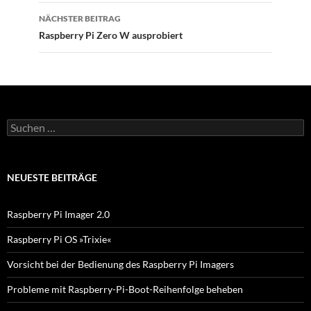
NÄCHSTER BEITRAG
Raspberry Pi Zero W ausprobiert
S
u
c
h
e
NEUESTE BEITRÄGE
n
n
a
Raspberry Pi Imager 2.0
c
h
Raspberry Pi OS »Trixie«
:
Vorsicht bei der Bedienung des Raspberry Pi Imagers
Probleme mit Raspberry-Pi-Boot-Reihenfolge beheben