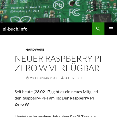
Zum
Inhalt
springen
Suchen
pi-buch.info
PRIMÄR
MENÜ
HARDWARE
NEUER RASPBERRY PI
ZERO W VERFÜGBAR
28. FEBRUAR 2017
SCHERBECK
Seit heute (28.02.17) gibt es ein neues Mitglied
der Raspberry-Pi-Familie:
Der Raspberry Pi
Zero W
Nachdem im vorigen Jahr, dem RasPi Zero ein