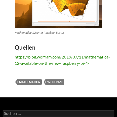
Mathematica 12 unter Raspbian Buster
Quellen
https://blog.wolfram.com/2019/07/11/mathematica-
12-available-on-the-new-raspberry-pi-4/
MATHEMATICA
WOLFRAM
S