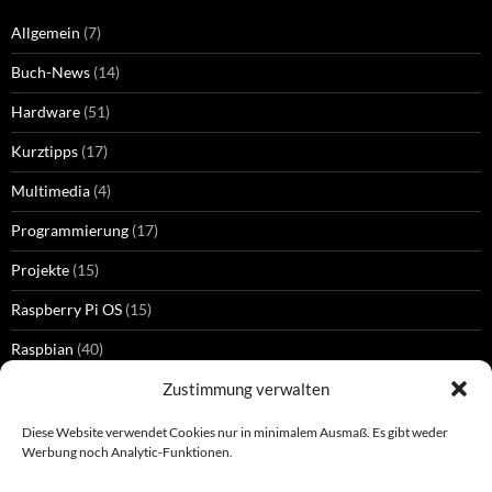
Allgemein
(7)
Buch-News
(14)
Hardware
(51)
Kurztipps
(17)
Multimedia
(4)
Programmierung
(17)
Projekte
(15)
Raspberry Pi OS
(15)
Raspbian
(40)
Zustimmung verwalten
Diese Website verwendet Cookies nur in minimalem Ausmaß. Es gibt weder
SCHLAGWÖRTER
Werbung noch Analytic-Funktionen.
GPIO
HDMI
Kamera
Bluetooth
gpiozero