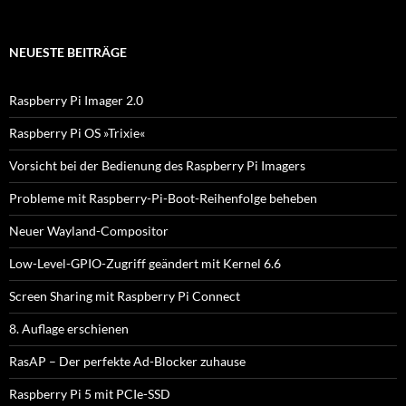
u
c
h
e
NEUESTE BEITRÄGE
n
n
a
Raspberry Pi Imager 2.0
c
h
Raspberry Pi OS »Trixie«
:
Vorsicht bei der Bedienung des Raspberry Pi Imagers
Probleme mit Raspberry-Pi-Boot-Reihenfolge beheben
Neuer Wayland-Compositor
Low-Level-GPIO-Zugriff geändert mit Kernel 6.6
Screen Sharing mit Raspberry Pi Connect
8. Auflage erschienen
RasAP – Der perfekte Ad-Blocker zuhause
Raspberry Pi 5 mit PCIe-SSD