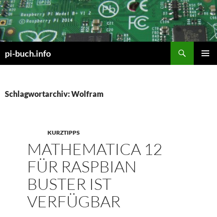
Zum
Inhalt
springen
Suchen
pi-buch.info
PRIMÄR
MENÜ
Schlagwortarchiv: Wolfram
KURZTIPPS
MATHEMATICA 12
FÜR RASPBIAN
BUSTER IST
VERFÜGBAR