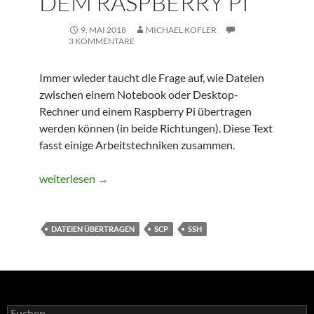
DEM RASPBERRY PI
9. MAI 2018
MICHAEL KOFLER
3 KOMMENTARE
Immer wieder taucht die Frage auf, wie Dateien
zwischen einem Notebook oder Desktop-
Rechner und einem Raspberry Pi übertragen
werden können (in beide Richtungen). Diese Text
fasst einige Arbeitstechniken zusammen.
Dateiaustausch zwischen einem »gewöhnlichen« Comput
weiterlesen
→
DATEIEN ÜBERTRAGEN
SCP
SSH
S