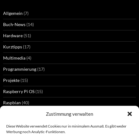
Allgemein
(7)
Buch-News
(14)
Hardware
(51)
Kurztipps
(17)
Multimedia
(4)
Programmierung
(17)
Projekte
(15)
Raspberry Pi OS
(15)
Raspbian
(40)
Zustimmung verwalten
Diese Website verwendet Cookies nur in minimalem Ausmaß. Es gibt weder
SCHLAGWÖRTER
Werbung noch Analytic-Funktionen.