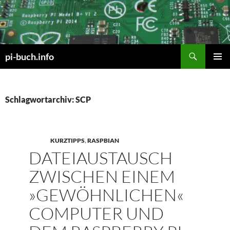
Zum
Inhalt
springen
Suchen
pi-buch.info
PRIMÄR
MENÜ
Schlagwortarchiv: SCP
KURZTIPPS
,
RASPBIAN
DATEIAUSTAUSCH
ZWISCHEN EINEM
»GEWÖHNLICHEN«
COMPUTER UND