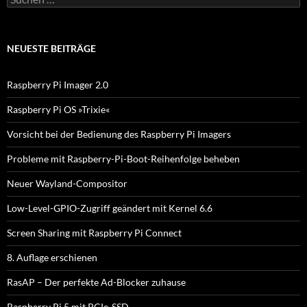
u
c
h
e
NEUESTE BEITRÄGE
n
n
a
Raspberry Pi Imager 2.0
c
h
Raspberry Pi OS »Trixie«
:
Vorsicht bei der Bedienung des Raspberry Pi Imagers
Probleme mit Raspberry-Pi-Boot-Reihenfolge beheben
Neuer Wayland-Compositor
Low-Level-GPIO-Zugriff geändert mit Kernel 6.6
Screen Sharing mit Raspberry Pi Connect
8. Auflage erschienen
RasAP – Der perfekte Ad-Blocker zuhause
Raspberry Pi 5 mit PCIe-SSD