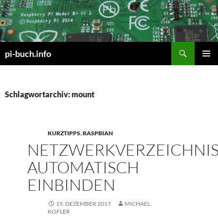
Zum
Inhalt
springen
Suchen
pi-buch.info
PRIMÄR
MENÜ
Schlagwortarchiv: mount
KURZTIPPS
,
RASPBIAN
NETZWERKVERZEICHNI
AUTOMATISCH
EINBINDEN
19. DEZEMBER 2017
MICHAEL
KOFLER