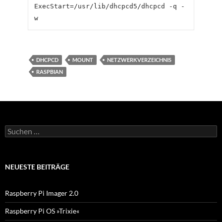
ExecStart=/usr/lib/dhcpcd5/dhcpcd -q -
DHCPCD
MOUNT
NETZWERKVERZEICHNIS
RASPBIAN
S
u
c
h
e
NEUESTE BEITRÄGE
n
n
a
Raspberry Pi Imager 2.0
c
h
Raspberry Pi OS »Trixie«
: