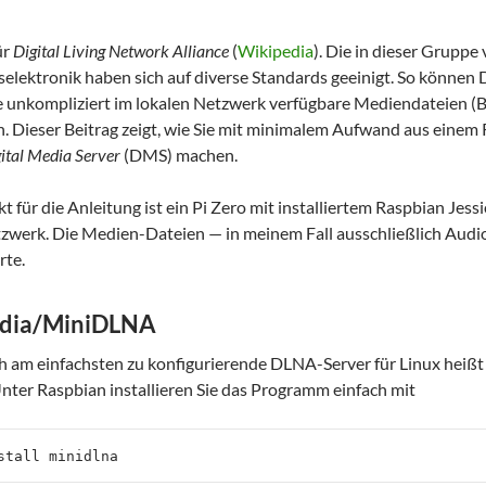
ür
Digital Living Network Alliance
(
Wikipedia
). Die in dieser Gruppe
elektronik haben sich auf diverse Standards geeinigt. So könn
e unkompliziert im lokalen Netzwerk verfügbare Mediendateien (Bi
n. Dieser Beitrag zeigt, wie Sie mit minimalem Aufwand aus eine
ital Media Server
(DMS) machen.
 für die Anleitung ist ein Pi Zero mit installiertem Raspbian Je
tzwerk. Die Medien-Dateien — in meinem Fall ausschließlich Audio
rte.
dia/MiniDLNA
h am einfachsten zu konfigurierende DLNA-Server für Linux heiß
ter Raspbian installieren Sie das Programm einfach mit