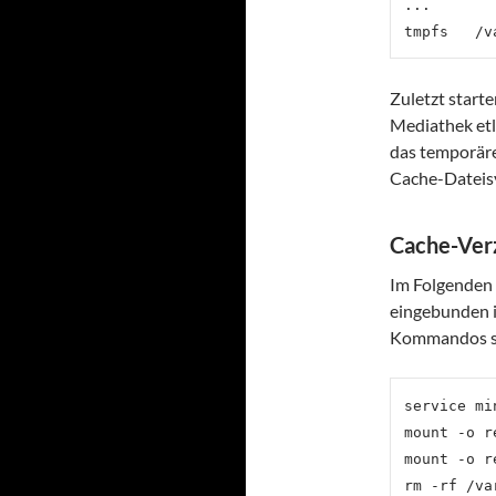
...

Zuletzt start
Mediathek etl
das temporäre
Cache-Dateis
Cache-Ver
Im Folgenden 
eingebunden i
Kommandos s
service mi
mount -o r
mount -o r
rm -rf /va