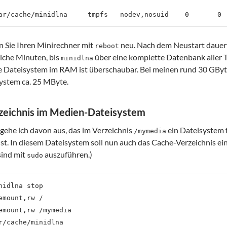
en Sie Ihren Minirechner mit
neu. Nach dem Neustart dauert
reboot
iche Minuten, bis
über eine komplette Datenbank aller Ti
minidlna
 Dateisystem im RAM ist überschaubar. Bei meinen rund 30 GBy
ystem ca. 25 MByte.
zeichnis im Medien-Dateisystem
gehe ich davon aus, das im Verzeichnis
ein Dateisystem 
/mymedia
st. In diesem Dateisystem soll nun auch das Cache-Verzeichnis ein
ind mit
auszuführen.)
sudo
nidlna stop

emount,rw /

emount,rw /mymedia

r/cache/minidlna
