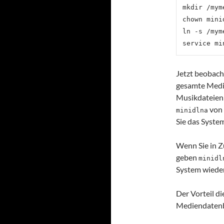
mkdir /mym
chown mini
ln -s /mym
Jetzt beobach
gesamte Medie
Musikdateien 
von 
minidlna
Sie das Syste
Wenn Sie in Z
geben
minidl
System wiede
Der Vorteil d
Mediendatenb