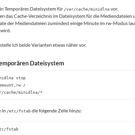
ein Temporäres Dateisystem für
vor.
/var/cache/minidlna
eren das Cache-Verzeichnis im Dateisystem für die Mediendateien
te der Mediendateien zumindest einige Minute im rw-Modus lau
 wird.
telle ich beide Varianten etwas näher vor.
temporären Dateisystem
nidlna stop

emount,rw /

e in
die folgende Zeile hinzu:
/etc/fstab
tc/fstab
