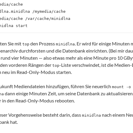
edia/cache

dlna.minidlna /mymedia/cache

edia/cache /var/cache/minidlna

ten Sie mit
den Prozess
. Er wird für einige Minute
top
minidlna
narchiv durchforsten und die Datenbank einrichten. (Bei mir dau
rund vier Minuten — also etwas mehr als eine Minute pro 10 GB
den vorderen Rängen der
-Liste verschwindet, ist die Medien
top
m neu im Read-Only-Modus starten.
ukunft Mediendateien hinzufügen, führen Sie neuerlich
mount -o
dann einige Minuten Zeit, um seine Datenbank zu aktualisieren
na
r in den Read-Only-Modus rebooten.
ieser Vorgehensweise besteht darin, dass
nach einem Neust
minidlna
ank hat.