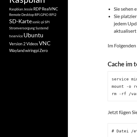
Sie sehen 
RDP
RealVNC
Raspbian Jessie
Remote Desktop
RPi.GPIO
RPi2
Sie platzi
SD-Karte
sonic-pi
SPI
jedem Upda
Stromversorgung
Systemd
aktualisert
Ubuntu
tvservice
VNC
Version 2
Videos
Im Folgenden s
Wayland
wiringpi
Zero
Cache im 
service mi
mount -o r
Jetzt fügen Si
# Datei /e