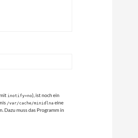
 mit
), ist noch ein
inotify=no
nis
eine
/var/cache/minidlna
an. Dazu muss das Programm in