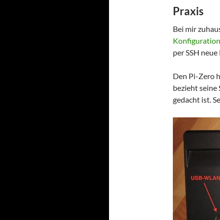
Praxis
Bei mir zuhau
Konfiguratio
per SSH neue 
Den Pi-Zero h
bezieht seine
gedacht ist. Se