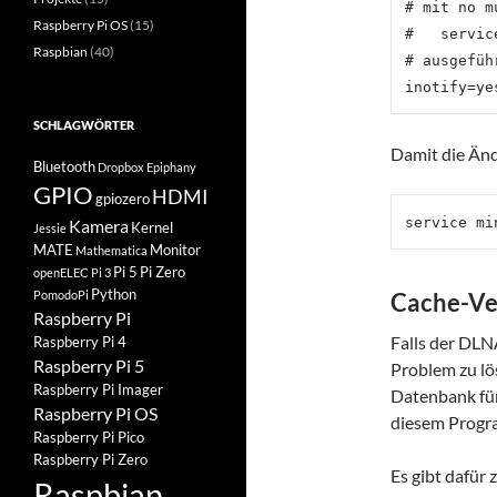
# mit no m
Raspberry Pi OS
(15)
#   servic
Raspbian
(40)
# ausgefüh
SCHLAGWÖRTER
Damit die Änd
Bluetooth
Dropbox
Epiphany
GPIO
HDMI
gpiozero
Kamera
Kernel
Jessie
MATE
Monitor
Mathematica
Pi 5
Pi Zero
openELEC
Pi 3
Python
PomodoPi
Cache-Ve
Raspberry Pi
Falls der DLN
Raspberry Pi 4
Raspberry Pi 5
Problem zu lö
Raspberry Pi Imager
Datenbank für
Raspberry Pi OS
diesem Progra
Raspberry Pi Pico
Raspberry Pi Zero
Es gibt dafür
Raspbian