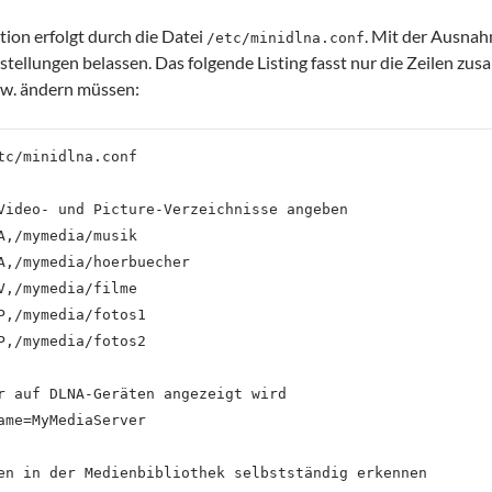
tion erfolgt durch die Datei
. Mit der Ausna
/etc/minidlna.conf
nstellungen belassen. Das folgende Listing fasst nur die Zeilen zu
zw. ändern müssen:
tc/minidlna.conf

Video- und Picture-Verzeichnisse angeben

A,/mymedia/musik

A,/mymedia/hoerbuecher

V,/mymedia/filme

P,/mymedia/fotos1

P,/mymedia/fotos2

r auf DLNA-Geräten angezeigt wird

ame=MyMediaServer

en in der Medienbibliothek selbstständig erkennen
