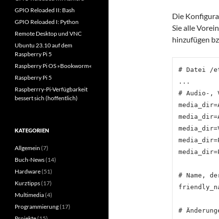
GPIO Reloaded II: Bash
Die Konfigura
GPIO Reloaded I: Python
Sie alle Vorei
Remote Desktop und VNC
hinzufügen b
Ubuntu 23.10 auf dem
Raspberry Pi 5
Raspberry Pi OS »Bookworm«
# Datei /e
Raspberry Pi 5
...

Raspberrry-Pi-Verfügbarkeit
# Audio-, 
bessert sich (hoffentlich)
media_dir=
media_dir=
media_dir=
KATEGORIEN
media_dir=
Allgemein
(7)
media_dir=
Buch-News
(14)
Hardware
(51)
# Name, de
Kurztipps
(17)
friendly_n
Multimedia
(4)
Programmierung
(17)
# Änderung
Projekte
(15)