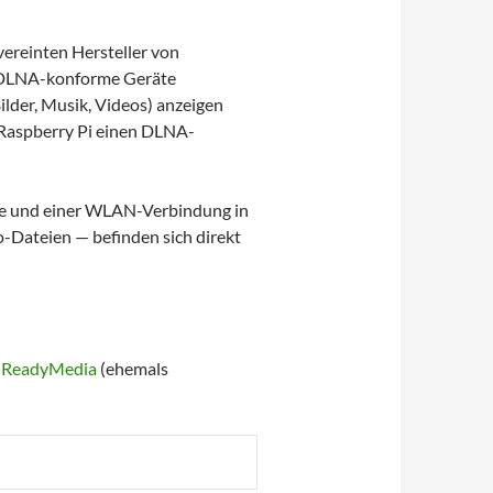
 vereinten Hersteller von
en DLNA-konforme Geräte
lder, Musik, Videos) anzeigen
m Raspberry Pi einen DLNA-
ssie und einer WLAN-Verbindung in
-Dateien — befinden sich direkt
t
ReadyMedia
(ehemals