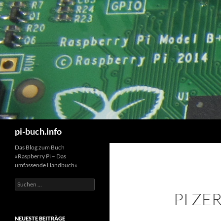
Zum
Inhalt
springen
Suchen
pi-buch.info
Das Blog zum Buch
»Raspberry Pi – Das
umfassende Handbuch«
S
u
PI ZE
c
h
e
NEUESTE BEITRÄGE