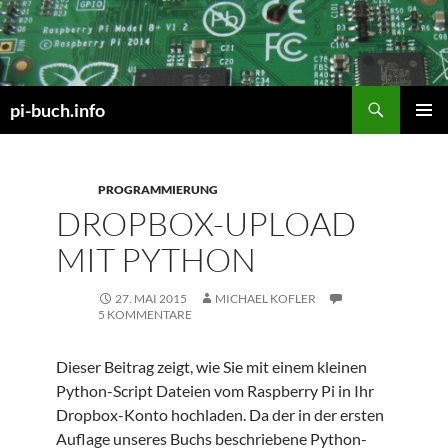
Zum
Inhalt
springen
Suchen
pi-buch.info
PRIMÄR
MENÜ
PROGRAMMIERUNG
DROPBOX-UPLOAD
MIT PYTHON
27. MAI 2015
MICHAEL KOFLER
5 KOMMENTARE
Dieser Beitrag zeigt, wie Sie mit einem kleinen
Python-Script Dateien vom Raspberry Pi in Ihr
Dropbox-Konto hochladen. Da der in der ersten
Auflage unseres Buchs beschriebene Python-