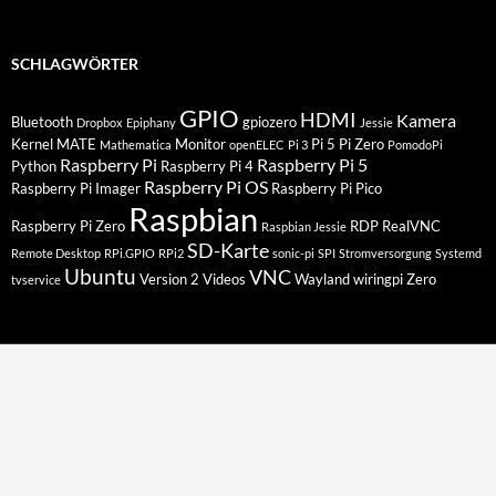
SCHLAGWÖRTER
GPIO
HDMI
Kamera
Bluetooth
gpiozero
Dropbox
Epiphany
Jessie
Kernel
MATE
Monitor
Pi 5
Pi Zero
Mathematica
openELEC
Pi 3
PomodoPi
Raspberry Pi
Raspberry Pi 5
Python
Raspberry Pi 4
Raspberry Pi OS
Raspberry Pi Imager
Raspberry Pi Pico
Raspbian
Raspberry Pi Zero
RDP
RealVNC
Raspbian Jessie
SD-Karte
Remote Desktop
RPi.GPIO
RPi2
sonic-pi
SPI
Stromversorgung
Systemd
Ubuntu
VNC
Version 2
Videos
Wayland
wiringpi
Zero
tvservice