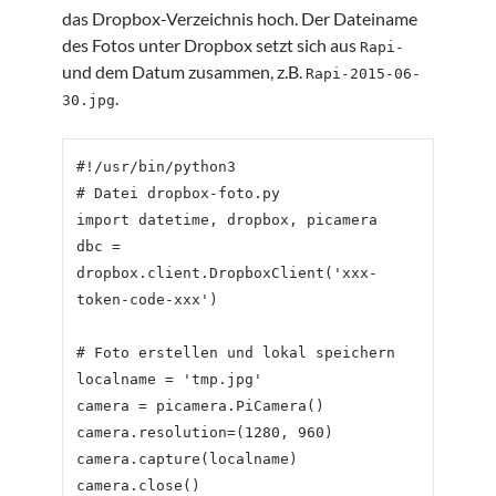
das Dropbox-Verzeichnis hoch. Der Dateiname
des Fotos unter Dropbox setzt sich aus
Rapi-
und dem Datum zusammen, z.B.
Rapi-2015-06-
.
30.jpg
#!/usr/bin/python3

# Datei dropbox-foto.py

import datetime, dropbox, picamera

dbc = 
dropbox.client.DropboxClient('xxx-
token-code-xxx')

# Foto erstellen und lokal speichern

localname = 'tmp.jpg'

camera = picamera.PiCamera()

camera.resolution=(1280, 960)

camera.capture(localname)

camera.close()
