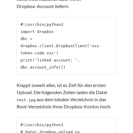
Dropbox-Account liefern:
#!/usr/bin/python3

import dropbox

dbc = 
dropbox.client.DropboxClient('xxx-
token-code-xxx')

print('linked account: ', 
Klappt soweit alles, ist es Zeit für den ersten
Upload. Die folgenden Zeilen laden die Datei
aus dem lokalen Verzeichnis in das
test.jpg
Root-Verzeichnis Ihres Dropbox-Kontos hoch:
#!/usr/bin/python3

# Datei dropbox-upload.py
