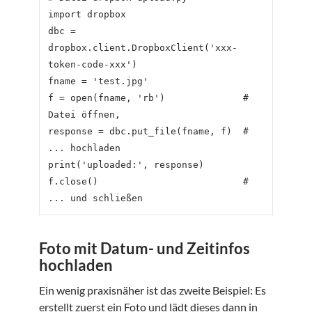
import dropbox

dbc = 
dropbox.client.DropboxClient('xxx-
token-code-xxx')

fname = 'test.jpg'

f = open(fname, 'rb')              # 
Datei öffnen,

response = dbc.put_file(fname, f)  # 
... hochladen

print('uploaded:', response)

f.close()                          # 
Foto mit Datum- und Zeitinfos
hochladen
Ein wenig praxisnäher ist das zweite Beispiel: Es
erstellt zuerst ein Foto und lädt dieses dann in