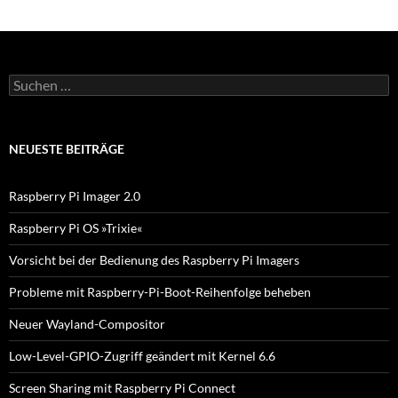
S
u
c
h
e
NEUESTE BEITRÄGE
n
n
a
Raspberry Pi Imager 2.0
c
h
Raspberry Pi OS »Trixie«
:
Vorsicht bei der Bedienung des Raspberry Pi Imagers
Probleme mit Raspberry-Pi-Boot-Reihenfolge beheben
Neuer Wayland-Compositor
Low-Level-GPIO-Zugriff geändert mit Kernel 6.6
Screen Sharing mit Raspberry Pi Connect